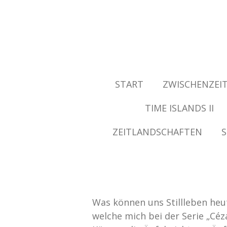
Zum
Hauptinhalt
springen
START
ZWISCHENZEI
TIME ISLANDS II
ZEITLANDSCHAFTEN
S
Was können uns Stillleben heut
welche mich bei der Serie „Cé