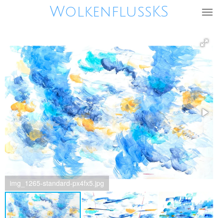
WolkenflussKS
Zum
Hauptinhalt
springen
img_1265-standard-px4fx5.jpg